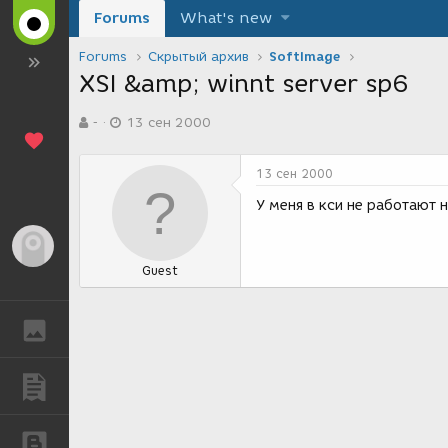
Forums
What's new
Forums
Скрытый архив
SoftImage
XSI &amp; winnt server sp6
А
Д
-
13 сен 2000
в
а
т
т
о
а
13 сен 2000
р
с
т
о
У меня в кси не работают 
е
з
м
д
Гость
ы
а
Guest
н
и
я
ГАЛЕРЕЯ
ПУБЛИКАЦИИ
БЛОГИ