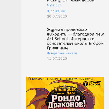
Making Of "Язык даров"
Making of
Публикации
20.07.2026
Журнал продолжает
выходить — благодаря New
Art School. Интервью с
основателем школы Егором
Гришиным
Интересное из сети
15.07.2026