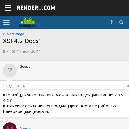
SoftImage
XSI 4.2 Docs?
А
Д
-
17 дек 2004
в
а
т
т
о
а
Guest
р
с
т
о
е
з
м
д
17 дек 2004
ы
а
н
Кто нибудь знает где еще можно найти документацию к XSI
и
4.2?
я
Китайские ссылочки из предыдущего поста не работают.
Наверное уже умерли.
Mano