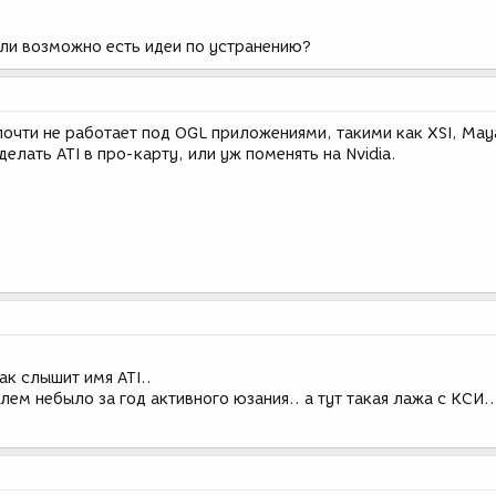
или возможно есть идеи по устранению?
почти не работает под OGL приложениями, такими как XSI, May
елать ATI в про-карту, или уж поменять на Nvidia.
к слышит имя ATI..
ем небыло за год активного юзания.. а тут такая лажа с КСИ..