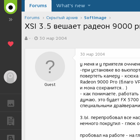
Forums
What's new
Forums
Скрытый архив
SoftImage
XSI 3.5 вешает радеон 9000 pr
А
Д
-
30 мар 2004
в
а
т
т
о
а
30 мар 2004
р
с
т
о
у меня и у приятеля оччче
е
з
-при установке во вьюпор
м
д
повертеть камеру - ксюха н
Гость
ы
а
Radeon 9000 Pro (благо V
Guest
н
и мона сохранится.. )
и
- как понимаете, работать 
я
думаю, это будет FX 5700
ГАЛЕРЕЯ
специальными драйверами
З.Ы. перепробовал все нас
ПУБЛИКАЦИИ
немного покрутил - глюк о
пробовал на работе - на г
БЛОГИ