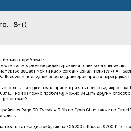
o.. 8-((
нь большая проблема:
те wireframe в режиме редактирования точек когда пытаешься
амертво вешает мой (и как я сегодня узнал, приятеля) ATI Sap
PU Recover в последней версии драйверов просто перегружает 
так нельзя.. и я уже начал присматривать новую видяху от nVid
 Ultra... но возможно проблему можно решить другим способо
, утилитами?
тройки из Rage 3D Tweak v.3.9b по Open GL-ю также по Direc
стался..
лючность тот же дистрибутив на FX5200 и Radeon 9700 Pro - 