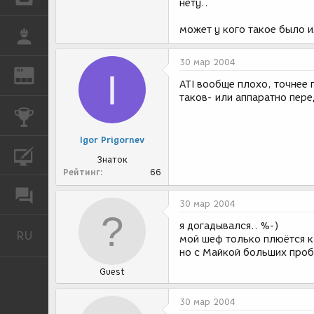
нету..
может у кого такое было 
РАБОТА
30 мар 2004
REN
I
ЖУРНАЛ
ATI вообще плохо, точнее 
таков- или аппаратно перед
КОНКУРСЫ
Igor Prigornev
КУРСЫ
Знаток
Рейтинг
66
ФОРУМ
30 мар 2004
я догадывался.. %-)
RU
Русский
мой шеф только плюётся ка
но с Майкой больших пробл
Guest
30 мар 2004