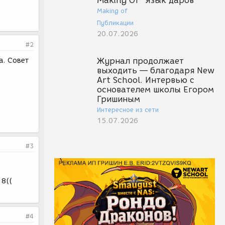
Making Of "Язык даров"
Making of
Публикации
20.07.2026
#2
a. Совет
Журнал продолжает
выходить — благодаря New
Art School. Интервью с
основателем школы Егором
Гришиным
Интересное из сети
15.07.2026
#3
 8((
#4