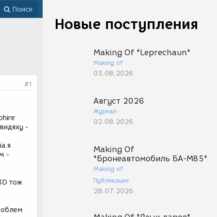
Поиск
Новые поступления
Making Of "Leprechaun"
Making of
03.08.2026
#1
Август 2026
Журнал
phire
02.08.2026
видяху -
ia я
Making Of
м -
"Бронеавтомобиль БА-М85"
Making of
Публикации
t3D тож
28.07.2026
проблем