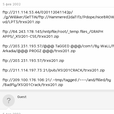
5 фев 2002
ftp://211.114.53.44/020112041142p/
./g/Williker/GeTTiN/ftp://Hammered2daTITz/Pdope/niceBR
ud/LPT3/trxsi201.zip
ftp://64.243.178.145/nntpfile/root/_temp.files_/GRAPH
APPS/_XSI201-CSE/trxsi201.zip
ftp://203.231.193.57/@@@ TaGGED @@@/com1/By WaLL/F
Arkadia/@@@ PROGZ @@@/trxsi201.zip
ftp://203.231.193.57/trxsi201.zip
ftp://211.114.197.73:21/pub/XSI201CRACK/trxsi201.zip
ftp://209.100.176.106:21/.~tmp/tagged /~~~/and/filled/by
/BadFly/XSI201Crack/trxsi201.zip
Guest