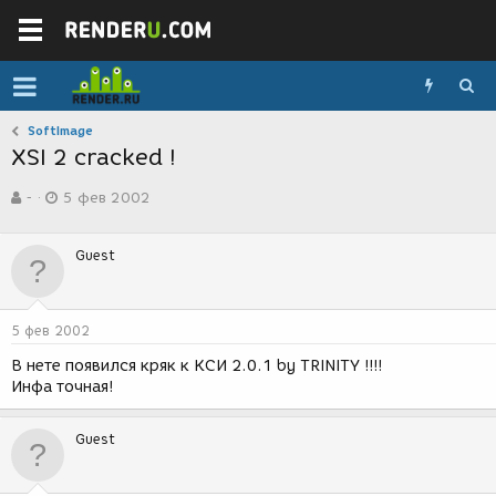
SoftImage
XSI 2 cracked !
А
Д
-
5 фев 2002
в
а
т
т
о
а
Guest
р
с
т
о
е
з
м
д
5 фев 2002
ы
а
н
В нете появился кряк к КСИ 2.0.1 by TRINITY !!!!
и
Инфа точная!
я
Guest