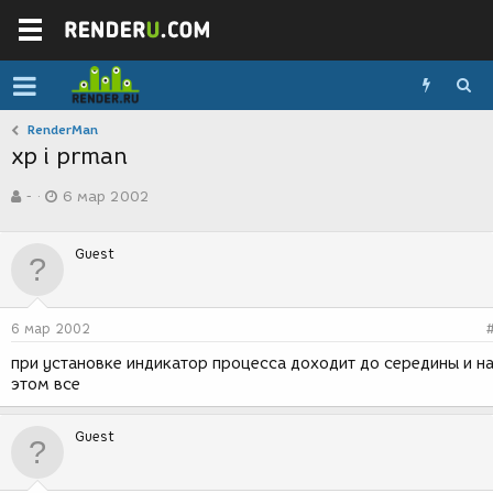
RenderMan
xp i prman
А
Д
-
6 мар 2002
в
а
т
т
о
а
Guest
р
с
т
о
е
з
м
д
6 мар 2002
ы
а
н
при установке индикатор процесса доходит до середины и н
и
этом все
я
Guest