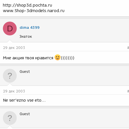
http://shop3d.pochta.ru
www.Shop-3dmodels.narod.ru
D
dima 4399
Знаток
29 дек 2003
Мне акция твоя нравится
))))))))
Guest
29 дек 2003
Ne ser'ezno vse eto...
Guest