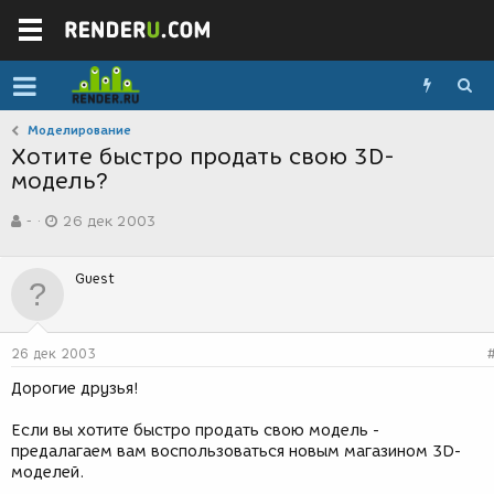
Моделирование
Хотите быстро продать свою 3D-
модель?
А
Д
-
26 дек 2003
в
а
т
т
о
а
Guest
р
с
т
о
е
з
м
д
26 дек 2003
ы
а
н
Дорогие друзья!
и
я
Если вы хотите быстро продать свою модель -
предалагаем вам воспользоваться новым магазином 3D-
моделей.