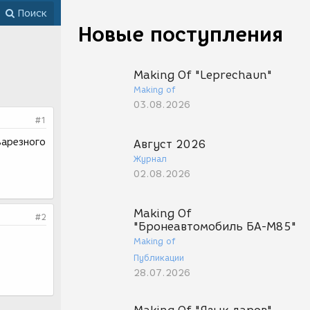
Поиск
Новые поступления
Making Of "Leprechaun"
Making of
03.08.2026
#1
варезного
Август 2026
Журнал
02.08.2026
Making Of
#2
"Бронеавтомобиль БА-М85"
Making of
Публикации
28.07.2026