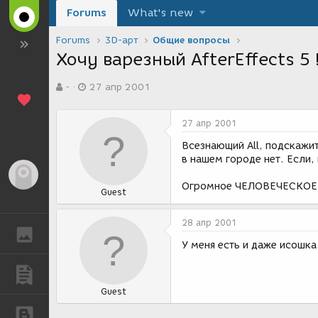
Forums
What's new
Forums
3D-арт
Общие вопросы
Хочу варезный AfterEffects 5 !
А
Д
-
27 апр 2001
в
а
т
т
о
а
27 апр 2001
р
с
т
о
Всезнающий All, подскажит
е
з
в нашем городе нет. Если, 
м
д
Гость
ы
а
Огромное ЧЕЛОВЕЧЕСКОЕ 
Guest
н
и
я
28 апр 2001
ГАЛЕРЕЯ
У меня есть и даже исошка
ПУБЛИКАЦИИ
Guest
БЛОГИ