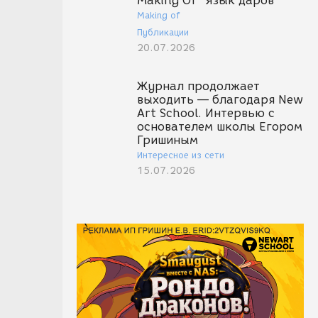
Making Of "Язык даров"
Making of
Публикации
20.07.2026
Журнал продолжает
выходить — благодаря New
Art School. Интервью с
основателем школы Егором
Гришиным
Интересное из сети
15.07.2026