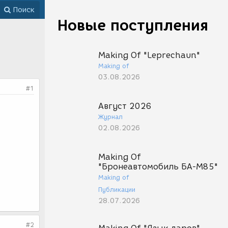
Поиск
Новые поступления
Making Of "Leprechaun"
Making of
03.08.2026
#1
Август 2026
Журнал
02.08.2026
Making Of
"Бронеавтомобиль БА-М85"
Making of
Публикации
28.07.2026
#2