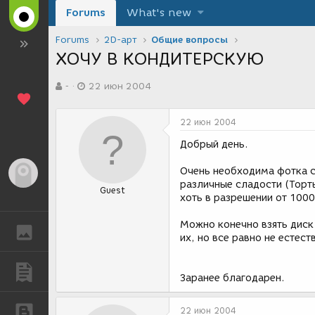
Forums
What's new
Forums
2D-арт
Общие вопросы
ХОЧУ В КОНДИТЕРСКУЮ
А
Д
-
22 июн 2004
в
а
т
т
о
а
22 июн 2004
р
с
т
о
Добрый день.
е
з
м
д
Очень необходима фотка с
Гость
ы
а
различные сладости (Торт
Guest
н
хоть в разрешении от 100
и
я
Можно конечно взять диск 
ГАЛЕРЕЯ
их, но все равно не естест
ПУБЛИКАЦИИ
Заранее благодарен.
БЛОГИ
22 июн 2004