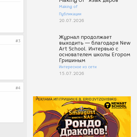
Making Of "Язык даров"
Making of
Публикации
20.07.2026
Журнал продолжает
#3
выходить — благодаря New
Art School. Интервью с
основателем школы Егором
Гришиным
Интересное из сети
15.07.2026
#4