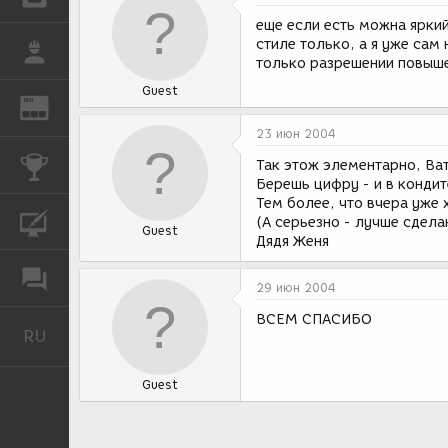
еще если есть можна яркий
стиле только, а я уже сам
РАБОТА
только разрешении повыше
Guest
REN
ЖУРНАЛ
23 июн 2004
КОНКУРСЫ
Так этож элементарно, Ва
Берешь цифру - и в конди
Тем более, что вчера уже 
КУРСЫ
(А серьезно - лучше сдела
Guest
Дядя Женя
ФОРУМ
29 июн 2004
ВСЕМ СПАСИБО
RU
Русский
Guest