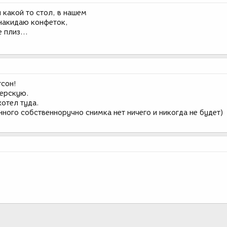
 какой то стол, в нашем
 накидаю конфеток,
 плиз...
тсон!
терскую.
хотел туда.
нного собственноручно снимка нет ничего и никогда не будет)