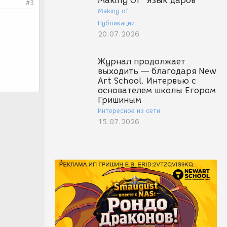
Making Of "Язык даров"
#3
Making of
Публикации
20.07.2026
Журнал продолжает
выходить — благодаря New
Art School. Интервью с
основателем школы Егором
Гришиным
Интересное из сети
15.07.2026