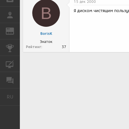
15 дек 2000
B
Я диском чистящим пользую
РАБОТА
REN
ЖУРНАЛ
BorisK
Знаток
Рейтинг
37
КОНКУРСЫ
КУРСЫ
ФОРУМ
RU
Русский