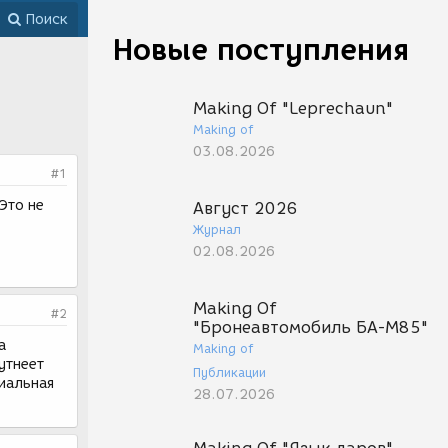
Поиск
Новые поступления
Making Of "Leprechaun"
Making of
03.08.2026
#1
Это не
Август 2026
Журнал
02.08.2026
Making Of
#2
"Бронеавтомобиль БА-М85"
а
Making of
утнеет
Публикации
циальная
28.07.2026