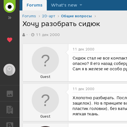
Forums
What's new
Forums
2D-арт
Общие вопросы
Хочу разобрать сидюк
А
Д
-
11 дек 2000
в
а
т
т
о
а
11 дек 2000
р
с
т
о
Сидюк стал не все компакт
е
з
опасно? Я его назад собер
м
д
Сам я в железе не особо 
Гость
ы
а
Guest
н
и
я
11 дек 2000
ГАЛЕРЕЯ
Хлопотно разбирать. Посл
защелок). Но в принципе в
пластик головки), без ват
ПУБЛИКАЦИИ
мягкая ткань.
Guest
БЛОГИ