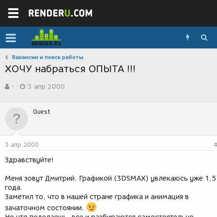
Вакансии и поиск работы
ХОЧУ набраться ОПЫТА !!!
А
Д
-
3 апр 2000
в
а
т
т
о
а
Guest
р
с
т
о
е
з
м
д
3 апр 2000
ы
а
н
Здравствуйте!
и
я
Меня зовут Дмитрий. Графикой (3DSMAX) увлекаюсь уже 1,5
года.
Заметил то, что в нашей стране графика и анимация в
зачаточном состоянии.