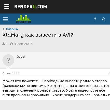
Плагины
XldMary как вывести в AVI?
А
Д
-
4 дек 2003
в
а
т
т
о
а
Guest
р
с
т
о
е
з
м
д
4 дек 2003
ы
а
н
Может кто поможет... Необходимо вывести ролик в стерео
и
(разложение по цветам). Но этот плаг на отрез отказывается
я
выводить конечный ролик в стерео. Хотя в видеопосте все
пути прописаны правильно. В окне рендеринга все нормальн