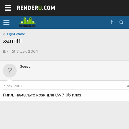
LightWave
хелп!!!
А
Д
-
7 дек 2001
в
а
т
т
о
а
Guest
р
с
т
о
е
з
м
д
7 дек 2001
ы
а
н
Пипл, намыльте кряк для LW7.0b плиз.
и
я