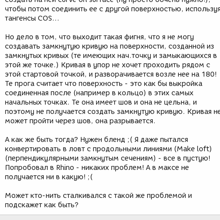
чтобы потом соединить ее с другой поверхностью, использу
тангенсы COS...
Но дело в том, что выходит такая фигня, что я не могу
создавать замкнутую кривую на поверхности, созданной из
замкнутых кривых (те имеющих нач.точку и замыкающихся в
этой же точке.) Кривая в упор не хочет проходить рядом с
этой стартовой точкой, и разворачивается возле нее на 180!
Те прога считает что поверхность - это как бы выкройка
соединенная после (например в кольцо) в этих самых
начальных точках. Те она имеет шов и она не цельна, и
поэтому не получается создать замкнутую кривую. Кривая н
может пройти через шов, она разрывается.
А как же быть тогда? Нужен бленд ;( Я даже пытался
конвертировать в ловт с продольными линиями (Make loft)
(перпендикулярными замкнутым сечениям) - все в пустую!
Попробовал в Rhino - никаких проблем! А в максе не
получается ни в какую! ;(
Может кто-нить сталкивался с такой же проблемой и
подскажет как быть?