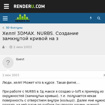
3D-болтуны
Хелп! 3DMAX. NURBS. Создание
замкнутой кривой на з
А
Д
-
2 июн 2003
в
а
т
т
о
а
Guest
р
с
т
о
е
з
м
д
2 июн 2003
ы
а
н
Люди, хелп! Может кто в курсе. Такая фигня...
и
я
При работе с NURBS в 3д максе я создаю u-loft к примеру из
окружностей (замкнутых кривых), т.е. получается некая
поверхность с отверстием внутри (кольцо). Далее мне нужн
создать на ней curve on surface (ну просто оочень нужно!),