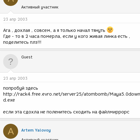
Активный участник
23 апр 2003
Ага , дохлая , совсем, а я только начал тянуть
Где - то в 2 часа померла, если у кого живая линка есть ,
поделитесь плз!!!
Guest
23 апр 2003
попробуй здесь
http://rack4.free.evro.net/server25/atombomb/Maya5.0down
d.exe
если эта сдохла не поленитесь сходить на файлмиррорс
A
Artem Yalovoy
Активный участник