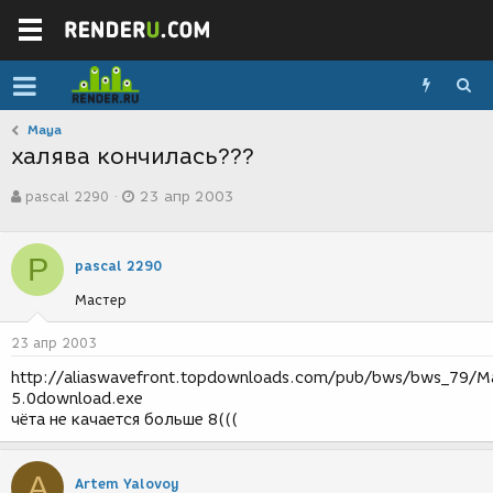
Maya
халява кончилась???
А
Д
pascal 2290
23 апр 2003
в
а
т
т
о
а
P
р
с
pascal 2290
т
о
Мастер
е
з
м
д
ы
а
23 апр 2003
н
http://aliaswavefront.topdownloads.com/pub/bws/bws_79/M
и
5.0download.exe
я
чёта не качается больше 8(((
A
Artem Yalovoy