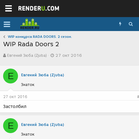
WIP конкурса RADA DOORS. 2 сезон.
WIP Rada Doors 2
А
Д
Евгений Зюба (Zjuba)
27 окт 2016
в
а
т
т
о
а
Е
р
с
Евгений Зюба (Zjuba)
т
о
Знаток
е
з
м
д
ы
а
27 окт 2016
н
Застолбил
и
я
Е
Евгений Зюба (Zjuba)
Знаток