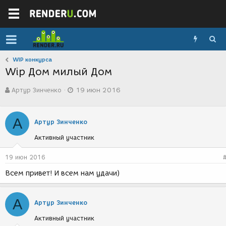
WIP конкурса
Wip Дом милый Дом
А
Д
Артур Зинченко
19 июн 2016
в
а
т
т
о
а
А
р
с
Артур Зинченко
т
о
Активный участник
е
з
м
д
ы
а
19 июн 2016
н
Всем привет! И всем нам удачи)
и
я
А
Артур Зинченко
Активный участник