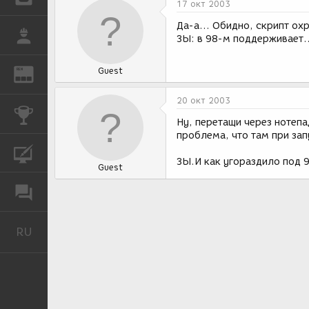
17 окт 2003
Да-а... Обидно, скрипт ох
РАБОТА
ЗЫ: в 98-м поддерживает..
Guest
REN
ЖУРНАЛ
20 окт 2003
КОНКУРСЫ
Ну, перетащи через нотепа
проблема, что там при зап
КУРСЫ
ЗЫ.И как угораздило под 98
Guest
ФОРУМ
RU
Русский