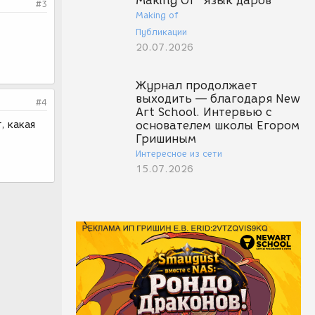
Making Of "Язык даров"
#3
Making of
Публикации
20.07.2026
Журнал продолжает
выходить — благодаря New
#4
Art School. Интервью с
, какая
основателем школы Егором
Гришиным
Интересное из сети
15.07.2026