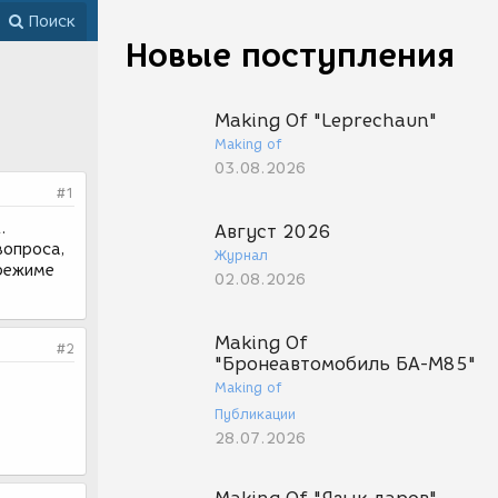
Поиск
Новые поступления
Making Of "Leprechaun"
Making of
03.08.2026
#1
.
Август 2026
вопроса,
Журнал
 режиме
02.08.2026
Making Of
#2
"Бронеавтомобиль БА-М85"
Making of
Публикации
28.07.2026