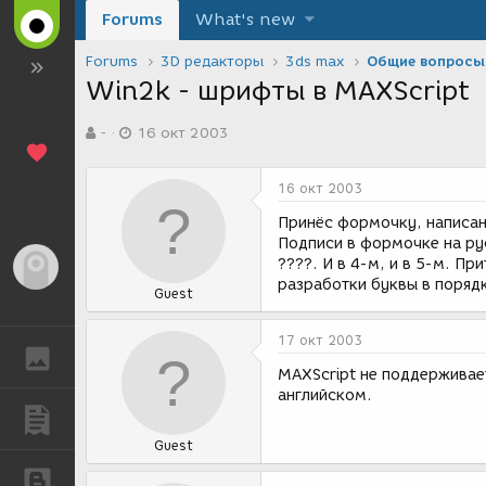
Forums
What's new
Forums
3D редакторы
3ds max
Общие вопросы
Win2k - шрифты в MAXScript
А
Д
-
16 окт 2003
в
а
т
т
о
а
16 окт 2003
р
с
т
о
Принёс формочку, написан
е
з
Подписи в формочке на ру
м
д
????. И в 4-м, и в 5-м. П
Гость
ы
а
разработки буквы в порядке
Guest
н
и
я
17 окт 2003
ГАЛЕРЕЯ
MAXScript не поддерживае
английском.
ПУБЛИКАЦИИ
Guest
БЛОГИ