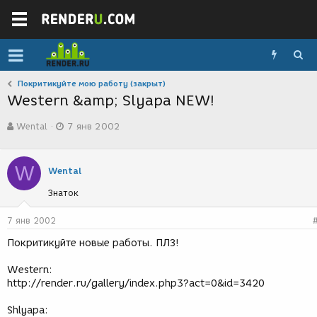
Покритикуйте мою работу (закрыт)
Western &amp; Slyapa NEW!
А
Д
Wental
7 янв 2002
в
а
т
т
о
а
W
р
с
Wental
т
о
Знаток
е
з
м
д
ы
а
7 янв 2002
н
Покритикуйте новые работы. ПЛЗ!
и
я
Western:
http://render.ru/gallery/index.php3?act=0&id=3420
Shlyapa: