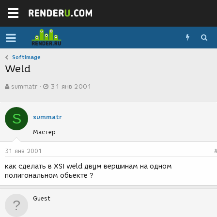
SoftImage
Weld
А
Д
summatr
31 янв 2001
в
а
т
т
о
а
S
р
с
summatr
т
о
Мастер
е
з
м
д
ы
а
31 янв 2001
н
как сделать в XSI weld двум вершинам на одном
и
полигональном обьекте ?
я
Guest