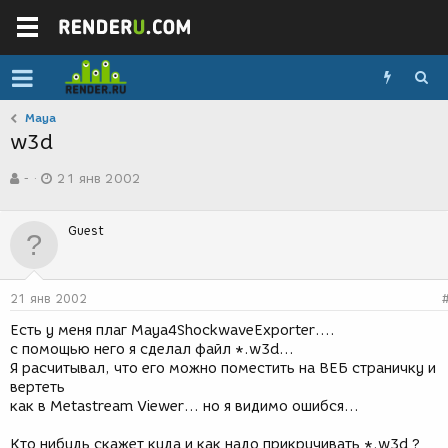
Maya
w3d
А
Д
-
21 янв 2002
в
а
т
т
о
а
Guest
р
с
т
о
е
з
м
д
21 янв 2002
ы
а
н
Есть у меня плаг Maya4ShockwaveExporter....
и
с помощью него я сделал файл *.w3d...
я
Я расчитывал, что его можно поместить на ВЕБ страничку и
вертеть
как в Metastream Viewer... но я видимо ошибся...
Кто нибудь скажет куда и как надо прикручивать *.w3d ?