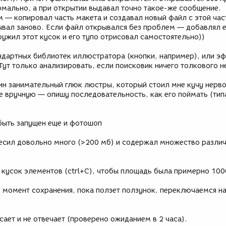
рмально, а при открытии выдавал точно такое-же сообщение.
— копировал часть макета и создавал новый файл с этой час
ывал заново. Если файл открывался без проблем — добавлял 
аружил этот кусок и его тупо отрисовал самостоятельно))
дартных библиотек иллюстратора (кнопки, например), или э
Тут только анализировать, если поисковик ничего толкового н
ин занимательный глюк люстры, который стоил мне кучу нерво
е вручную — опишу последовательность, как его поймать (тип
быть запущен еще и фотошоп
весил довольно много (>200 мб) и содержал множество разли
 кусок элементов (ctrl+C), чтобы площадь была примерно 100
 в момент сохранения, пока ползет ползунок, переключаемся н
ает и не отвечает (проверено ожиданием в 2 часа).