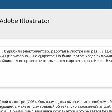
dobe Illustrator
.. Вырубили электричетсво, работал в люстре как раз... Ладн
минут примерно... Не существенно было, потом когда включил
айлик... А он просто не открывается моргает экран. И все. В 
бблой в люстре (CS6). Опытным путем выяснил, что проблема б
вующем в макете (символьный объект, скопированный из файл
ком). Причем файл заказчика сохраняется и открывается без 