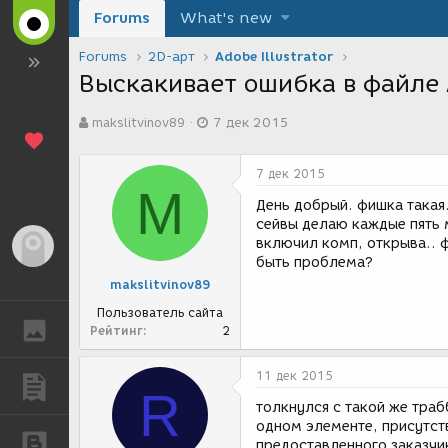
Forums
What's new
Forums
2D-арт
Adobe Illustrator
Выскакивает ошибка в файле A
А
Д
makslitvinov89
7 дек 2015
в
а
т
т
о
а
7 дек 2015
р
с
M
т
о
День добрый. фишка такая.
е
з
сейвы делаю каждые пять 
м
д
включил комп, открыва.. ф
Гость
ы
а
быть проблема?
н
makslitvinov89
и
я
Пользователь сайта
ГАЛЕРЕЯ
Рейтинг
2
11 дек 2015
ПУБЛИКАЦИИ
R
толкнулся с такой же тра
одном элементе, присутст
БЛОГИ
предоставленного заказчи