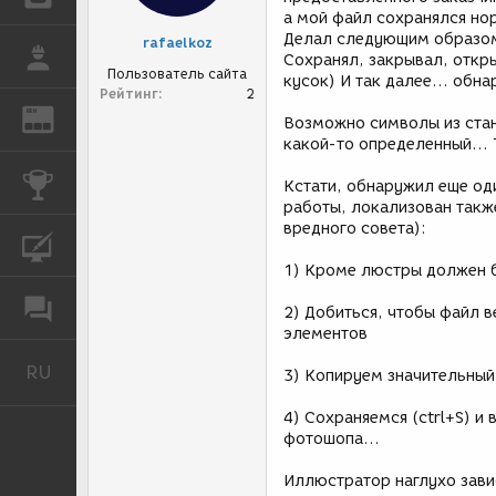
а мой файл сохранялся но
Делал следующим образом 
rafaelkoz
РАБОТА
Сохранял, закрывал, откр
Пользователь сайта
кусок) И так далее... обн
Рейтинг
2
REN
ЖУРНАЛ
Возможно символы из стан
какой-то определенный... 
КОНКУРСЫ
Кстати, обнаружил еще од
работы, локализован такж
вредного совета):
КУРСЫ
1) Кроме люстры должен 
ФОРУМ
2) Добиться, чтобы файл 
элементов
RU
Русский
3) Копируем значительный
4) Сохраняемся (ctrl+S) и
фотошопа...
Иллюстратор наглухо завис