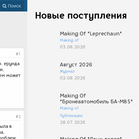
Поиск
Новые поступления
Making Of "Leprechaun"
Making of
03.08.2026
#1
о. ерунда
Август 2026
и,
Журнал
чем может
02.08.2026
Making Of
"Бронеавтомобиль БА-М85"
Making of
Публикации
#2
28.07.2026
ыла в
а,
проблем,