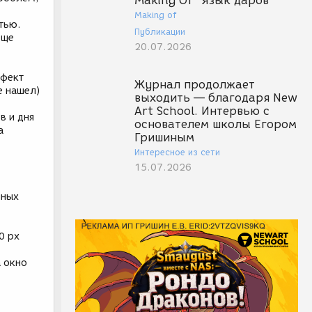
Making Of "Язык даров"
Making of
тью.
Публикации
еще
20.07.2026
ффект
Журнал продолжает
е нашел)
выходить — благодаря New
Art School. Интервью с
в и дня
основателем школы Егором
а
Гришиным
Интересное из сети
15.07.2026
чных
0 px
а окно