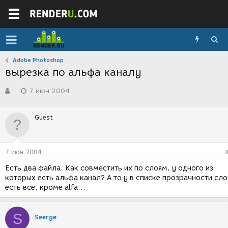
Adobe Photoshop
вырезка по альфа каналу
А
Д
-
7 июн 2004
в
а
т
т
о
а
Guest
р
с
т
о
е
з
м
д
7 июн 2004
ы
а
н
Есть два файла. Как совместить их по слоям, у одного из
и
которых есть альфа канал? А то у в списке прозрачности сло
я
есть всё, кроме alfa...
S
Seerge