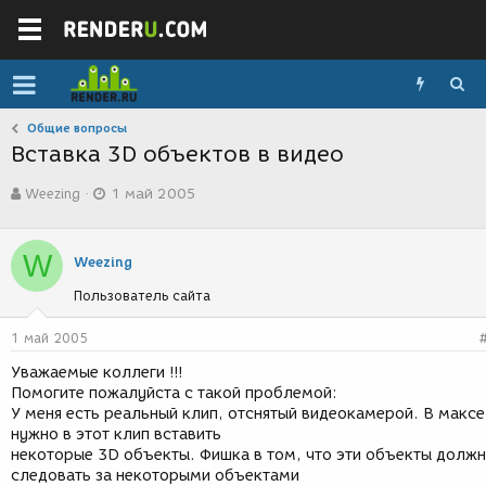
Общие вопросы
Вставка 3D объектов в видео
А
Д
Weezing
1 май 2005
в
а
т
т
о
а
W
р
с
Weezing
т
о
Пользователь сайта
е
з
м
д
ы
а
1 май 2005
н
Уважаемые коллеги !!!
и
Помогите пожалуйста с такой проблемой:
я
У меня есть реальный клип, отснятый видеокамерой. В максе
нужно в этот клип вставить
некоторые 3D объекты. Фишка в том, что эти объекты долж
следовать за некоторыми объектами