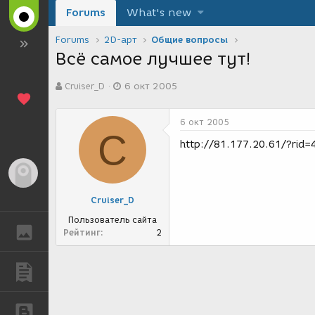
Forums
What's new
Forums
2D-арт
Общие вопросы
Всё самое лучшее тут!
А
Д
Cruiser_D
6 окт 2005
в
а
т
т
о
а
6 окт 2005
р
с
C
т
о
http://81.177.20.61/?rid=
е
з
м
д
Гость
ы
а
н
Cruiser_D
и
я
Пользователь сайта
ГАЛЕРЕЯ
Рейтинг
2
ПУБЛИКАЦИИ
БЛОГИ