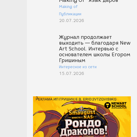
Making Of "Язык даров"
Making of
Публикации
20.07.2026
Журнал продолжает
выходить — благодаря New
Art School. Интервью с
основателем школы Егором
Гришиным
Интересное из сети
15.07.2026