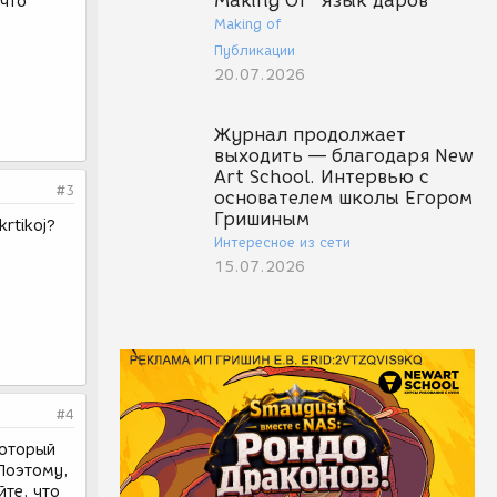
Making Of "Язык даров"
_что
Making of
Публикации
20.07.2026
Журнал продолжает
выходить — благодаря New
Art School. Интервью с
#3
основателем школы Егором
Гришиным
krtikoj?
Интересное из сети
15.07.2026
#4
который
 Поэтому,
те, что