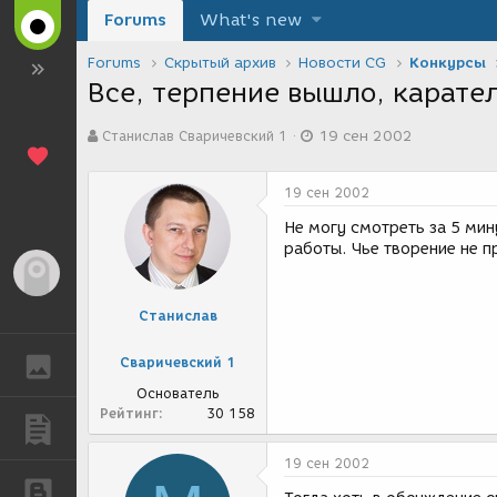
Forums
What's new
Forums
Скрытый архив
Новости CG
Конкурсы
Все, терпение вышло, карате
А
Д
Станислав Сваричевский 1
19 сен 2002
в
а
т
т
о
а
19 сен 2002
р
с
т
о
Не могу смотреть за 5 мин
е
з
работы. Чье творение не пр
м
д
Гость
ы
а
н
Станислав
и
я
Сваричевский 1
ГАЛЕРЕЯ
Основатель
Рейтинг
30 158
ПУБЛИКАЦИИ
19 сен 2002
БЛОГИ