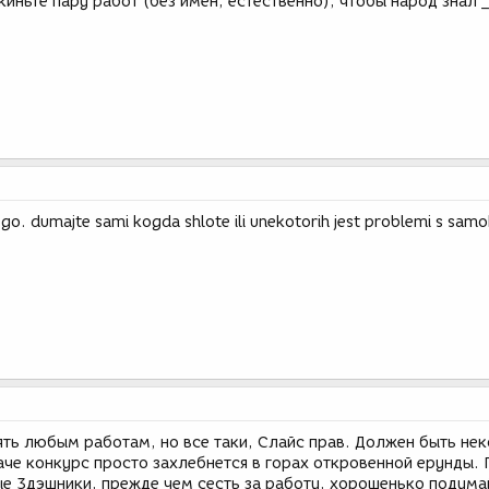
киньте пару работ (без имен, естественно), чтобы народ знал 
go. dumajte sami kogda shlote ili unekotorih jest problemi s samo
ять любым работам, но все таки, Слайс прав. Должен быть не
аче конкурс просто захлебнется в горах откровенной ерунды.
е 3дэшники, прежде чем сесть за работу, хорошенько подумай