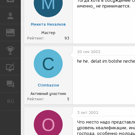
М
Тогда хоть в обсуждение с
именно_ не принимается.
РАБОТА
Микита Нихалков
REN
ЖУРНАЛ
Мастер
Рейтинг
93
КОНКУРСЫ
20 сен 2002
C
he he, delat im bolshe neche
КУРСЫ
ФОРУМ
Climbazise
Активный участник
Рейтинг
5
RU
Русский
3 окт 2002
O
Что место надо представл
уровень квалификации, ин
господа, особенно молоды