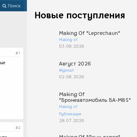
Поиск
Новые поступления
Making Of "Leprechaun"
Making of
03.08.2026
#1
ные
Август 2026
Журнал
02.08.2026
Making Of
"Бронеавтомобиль БА-М85"
Making of
Публикации
28.07.2026
#2