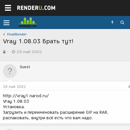
FinalRender
Vray 1.08.03 Брать тут!
А
Д
-
29 май 2002
в
а
т
т
о
а
Guest
р
с
т
о
е
з
м
д
29 май 2002
ы
а
н
http://vray1.narod.ru/
и
Vray 1.08.03
я
Установка.
Загрузить и переименовать расширение GIF на RAR,
распаковать, внутри всё есть что вам надо.