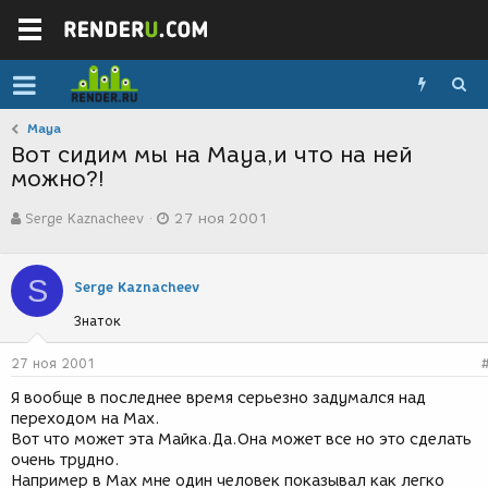
Maya
Вот сидим мы на Maya,и что на ней
можно?!
А
Д
Serge Kaznacheev
27 ноя 2001
в
а
т
т
о
а
S
р
с
Serge Kaznacheev
т
о
Знаток
е
з
м
д
ы
а
27 ноя 2001
н
Я вообще в последнее время серьезно задумался над
и
переходом на Max.
я
Вот что может эта Майка.Да.Она может все но это сделать
очень трудно.
Например в Max мне один человек показывал как легко