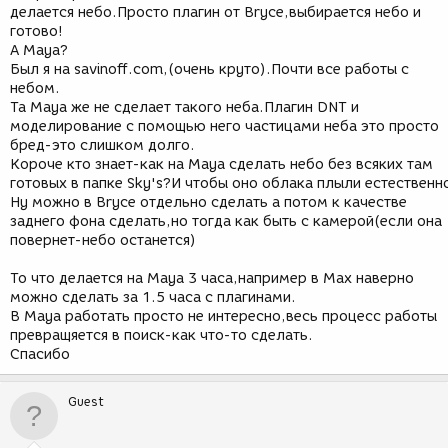
делается небо.Просто плагин от Bryce,выбирается небо и
готово!
А Maya?
Был я на savinoff.com,(очень круто).Почти все работы с
небом.
Та Maya же не сделает такого неба.Плагин DNT и
моделирование с помощью него частицами неба это просто
бред-это слишком долго.
Короче кто знает-как на Maya сделать небо без всяких там
готовых в папке Sky's?И чтобы оно облака плыли естественн
Ну можно в Bryce отдельно сделать а потом к качестве
заднего фона сделать,но тогда как быть с камерой(если она
повернет-небо останется)
То что делается на Maya 3 часа,например в Max наверно
можно сделать за 1.5 часа с плагинами.
В Maya работать просто не интересно,весь процесс работы
превращяется в поиск-как что-то сделать.
Спасибо
Guest