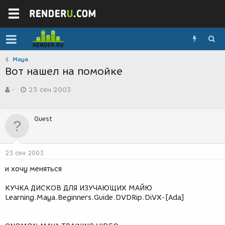
Maya
Вот нашел на помойке
А
Д
-
23 сен 2003
в
а
т
т
о
а
Guest
р
с
т
о
е
з
м
д
23 сен 2003
ы
а
н
и хочу меняться
и
я
КУЧКА ДИСКОВ ДЛЯ ИЗУЧАЮЩИХ МАЙЮ
Learning.Maya.Beginners.Guide.DVDRip.DiVX-[Ada]