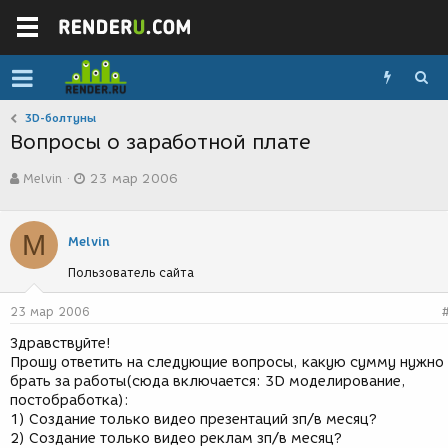
3D-болтуны
Вопросы о заработной плате
А
Д
Melvin
23 мар 2006
в
а
т
т
о
а
M
р
с
Melvin
т
о
Пользователь сайта
е
з
м
д
ы
а
23 мар 2006
н
Здравствуйте!
и
Прошу ответить на следующие вопросы, какую сумму нужно
я
брать за работы(сюда включается: 3D моделирование,
постобработка):
1) Создание только видео презентаций зп/в месяц?
2) Создание только видео реклам зп/в месяц?