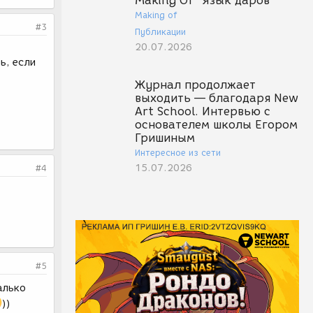
Making Of "Язык даров"
Making of
#3
Публикации
20.07.2026
ь, если
Журнал продолжает
выходить — благодаря New
Art School. Интервью с
основателем школы Егором
Гришиным
Интересное из сети
15.07.2026
#4
#5
алько
))