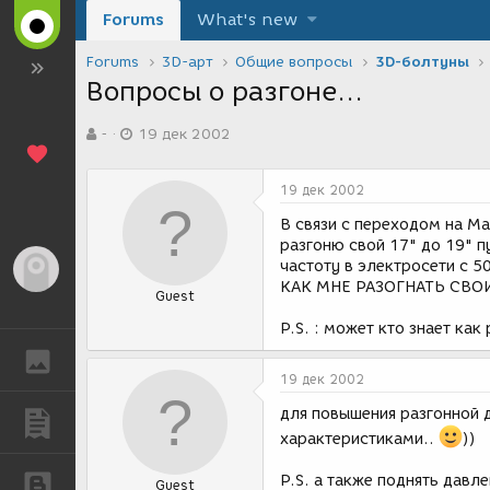
Forums
What's new
Forums
3D-арт
Общие вопросы
3D-болтуны
Вопросы о разгоне...
А
Д
-
19 дек 2002
в
а
т
т
о
а
19 дек 2002
р
с
т
о
В связи с переходом на Ma
е
з
разгоню свой 17" до 19" п
м
д
частоту в электросети с 5
Гость
ы
а
КАК МНЕ РАЗОГНАТЬ СВОИ 2
Guest
н
и
P.S. : может кто знает как
я
ГАЛЕРЕЯ
19 дек 2002
для повышения разгонной 
ПУБЛИКАЦИИ
характеристиками..
))
P.S. а также поднять давл
БЛОГИ
Guest