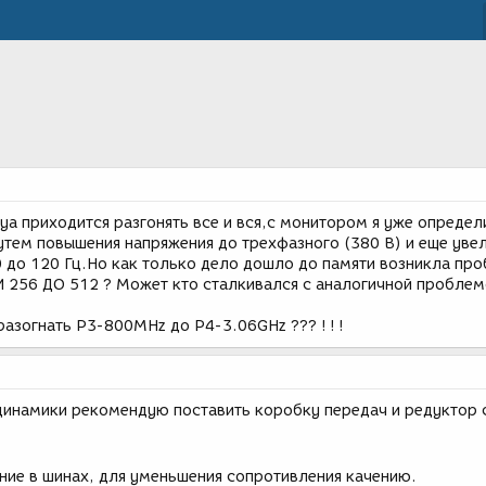
ya приходится разгонять все и вся,с монитором я уже определ
утем повышения напряжения до трехфазного (380 В) и еще уве
0 до 120 Гц.Но как только дело дошло до памяти возникла про
56 ДО 512 ? Может кто сталкивался с аналогичной проблемо
 разогнать Р3-800MHz до Р4-3.06GHz ??? ! ! !
динамики рекомендую поставить коробку передач и редуктор 
ение в шинах, для уменьшения сопротивления качению.