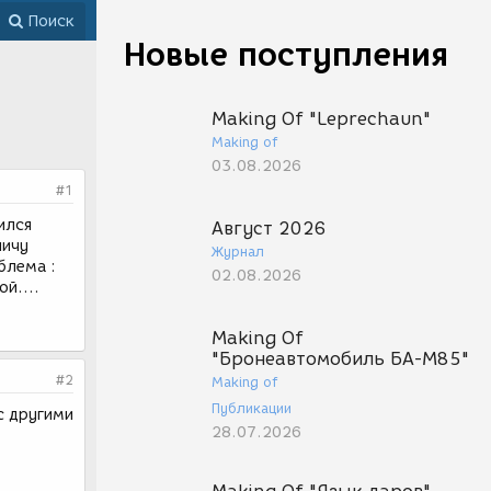
Поиск
Новые поступления
Making Of "Leprechaun"
Making of
03.08.2026
#1
ился
Август 2026
личу
Журнал
блема :
02.08.2026
й....
Making Of
"Бронеавтомобиль БА-М85"
#2
Making of
Публикации
с другими
28.07.2026