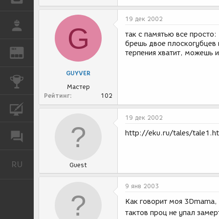
19 дек 2002
РАБОТА
G
так с памятью все просто: 
брешь двое плоскогубцев 
REN
ЖУРНАЛ
терпения хватит, можешь и 
GUYVER
КОНКУРСЫ
Мастер
Рейтинг
102
КУРСЫ
19 дек 2002
http://eku.ru/tales/tale1.h
ФОРУМ
RU
Русский
Guest
9 янв 2003
Как говорит моя 3Dmama, 
тактов проц не упал заме