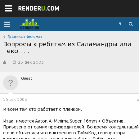
Графика в фильмах
Вопросы к ребятам из Саламандры или
Теко . . .
А
Д
-
25 дек 2003
в
а
т
т
о
а
Guest
р
с
т
о
е
з
м
д
25 дек 2003
ы
а
н
И всем тем кто работает с пленкой.
и
я
Итак, имеется Aaton A-Minima Super 16mm + Объектив.
Привезено от самих производителей. Во время консультаций
с они объясняли что внктреннего ТаймКод гененратора
камеры вполне достаточно для работы. Ребят, кто