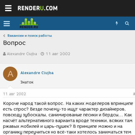
Вакансии и поиск работы
Вопрос
А
Д
Alexandre Ciujba
11 авг 2002
в
а
т
т
о
а
A
р
с
Alexandre Ciujba
т
о
Знаток
е
з
м
д
ы
а
11 авг 2002
н
Короче народ такой вопрос. На каких моделеров впринципе
и
есть спрос? Везде почему-то ищут чарактер дизайнеров,
я
повсюду зубоскалы, санимированые пёсики и бёрдсы... Как
насчёт альтернативного варианта вроде техники, всяких там
ржавых мобилей и царь-пушек? В принципе можно и на
органику переучиться но всё-таки хотелось заниматься тем