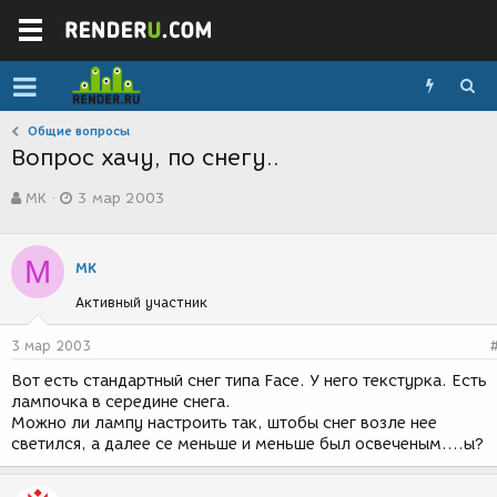
Общие вопросы
Вопрос хачу, по снегу..
А
Д
MK
3 мар 2003
в
а
т
т
о
а
M
р
с
MK
т
о
Активный участник
е
з
м
д
ы
а
3 мар 2003
н
Вот есть стандартный снег типа Face. У него текстурка. Есть
и
лампочка в середине снега.
я
Можно ли лампу настроить так, штобы снег возле нее
светился, а далее се меньше и меньше был освеченым....ы?