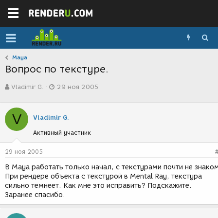
Maya
Вопрос по текстуре.
А
Д
Vladimir G.
29 ноя 2005
в
а
т
т
о
а
V
р
с
Vladimir G.
т
о
Активный участник
е
з
м
д
ы
а
29 ноя 2005
н
В Maya работать только начал, с текстурами почти не знако
и
При рендере объекта с текстурой в Mental Ray, текстура
я
сильно темнеет. Как мне это исправить? Подскажите.
Заранее спасибо.