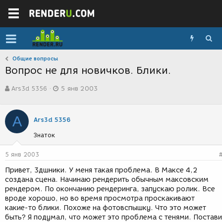
Общие вопросы
Вопрос не для новичков. Блики.
А
Д
Ars3d 5356
5 янв 2003
в
а
т
т
о
а
A
р
с
Ars3d 5356
т
о
Знаток
е
з
м
д
ы
а
5 янв 2003
н
Привет, 3дшники. У меня такая проблема. В Максе 4,2
и
создана сцена. Начинаю рендерить обычным максовским
я
рендером. По окончанию рендеринга, запускаю ролик. Все
вроде хорошо, но во время просмотра проскакивают
какие-то блики. Похоже на фотовспышку. Что это может
быть? Я подумал, что может это проблема с тенями. Постав