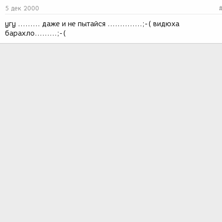
5 дек 2000
угу ......... даже и не пытайся ..............;-( видюха
барахло.........;-(