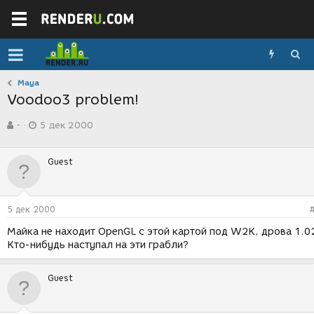
Maya
Voodoo3 problem!
А
Д
-
5 дек 2000
в
а
т
т
о
а
Guest
р
с
т
о
е
з
м
д
5 дек 2000
ы
а
н
Майка не находит OpenGL с этой картой под W2K, дрова 1.0
и
Кто-нибудь наступал на эти грабли?
я
Guest