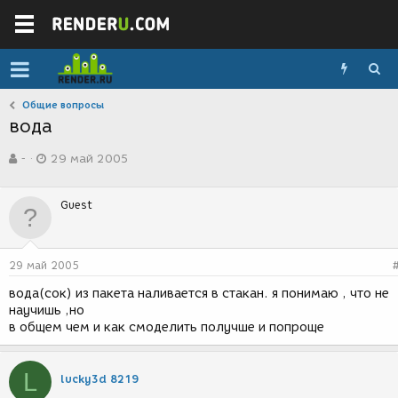
Общие вопросы
вода
А
Д
-
29 май 2005
в
а
т
т
о
а
Guest
р
с
т
о
е
з
м
д
29 май 2005
ы
а
н
вода(сок) из пакета наливается в стакан. я понимаю , что не
и
научишь ,но
я
в общем чем и как смоделить получше и попроще
L
lucky3d 8219