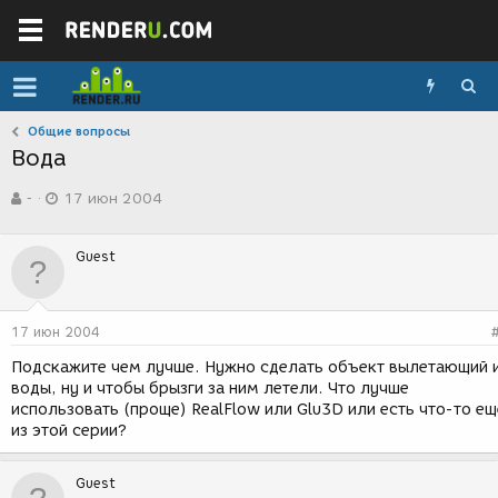
Общие вопросы
Вода
А
Д
-
17 июн 2004
в
а
т
т
о
а
Guest
р
с
т
о
е
з
м
д
17 июн 2004
ы
а
н
Подскажите чем лучше. Нужно сделать объект вылетающий 
и
воды, ну и чтобы брызги за ним летели. Что лучше
я
использовать (проще) RealFlow или Glu3D или есть что-то ещ
из этой серии?
Guest