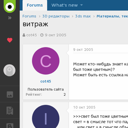
Forums
What's new
Forums
3D редакторы
3ds max
Материалы, те
витраж
А
Д
cot45
9 окт 2005
в
а
т
т
о
а
9 окт 2005
р
с
C
т
о
е
з
Может кто-нибудь знает к
м
д
был тоже цветным)?
Гость
ы
а
Может быть есть ссылка н
н
cot45
и
я
Пользователь сайта
ГАЛЕРЕЯ
Рейтинг
2
10 окт 2005
ПУБЛИКАЦИИ
I
>>>свет был тоже цветным
свет = в смысле тот что пад
БЛОГИ
...или свет = в смысле об