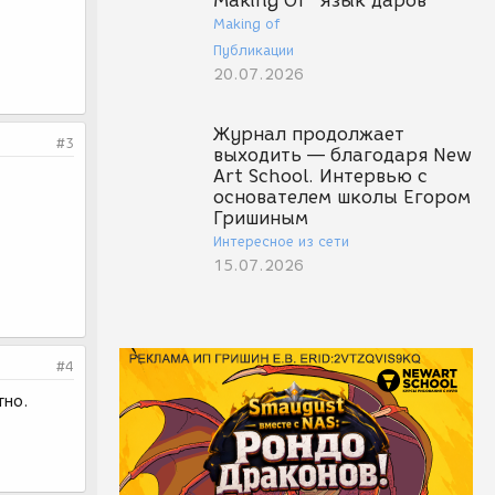
Making Of "Язык даров"
Making of
Публикации
20.07.2026
Журнал продолжает
#3
выходить — благодаря New
Art School. Интервью с
основателем школы Егором
Гришиным
Интересное из сети
15.07.2026
#4
тно.