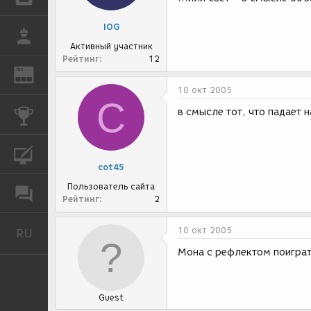
IOG
РАБОТА
Активный участник
Рейтинг
12
REN
ЖУРНАЛ
10 окт 2005
C
в смысле тот, что падает н
КОНКУРСЫ
КУРСЫ
cot45
Пользователь сайта
ФОРУМ
Рейтинг
2
10 окт 2005
RU
Русский
Мона с рефлектом поиграт
Guest