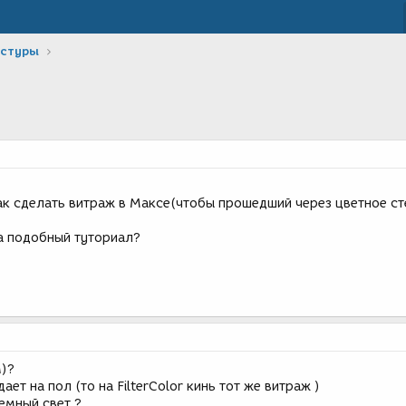
кстуры
ак сделать витраж в Максе(чтобы прошедший через цветное ст
а подобный туториал?
)?
ает на пол (то на FilterColor кинь тот же витраж )
ъемный свет ?