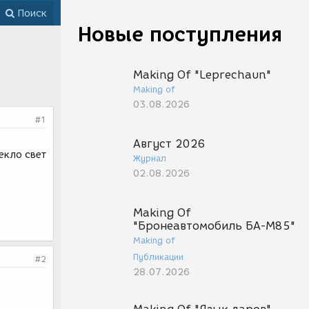
Поиск
Новые поступления
Making Of "Leprechaun"
Making of
03.08.2026
#1
Август 2026
екло свет
Журнал
02.08.2026
Making Of
"Бронеавтомобиль БА-М85"
Making of
Публикации
#2
28.07.2026