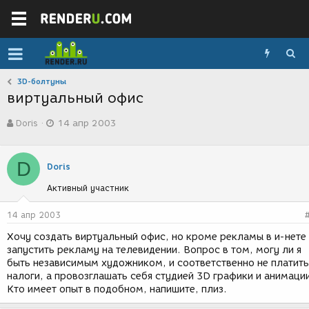
3D-болтуны
виртуальный офис
А
Д
Doris
14 апр 2003
в
а
т
т
о
а
D
р
с
Doris
т
о
Активный участник
е
з
м
д
ы
а
14 апр 2003
н
Хочу создать виртуальный офис, но кроме рекламы в и-нете
и
запустить рекламу на телевидении. Вопрос в том, могу ли я
я
быть независимым художником, и соответственно не платить
налоги, а провозглашать себя студией 3D графики и анимаци
Кто имеет опыт в подобном, напишите, плиз.