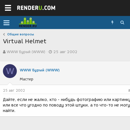
Общие вопросы
Virtual Helmet
А
Д
WWW Бурый (WWW)
25 авг 2002
в
а
т
т
о
а
W
р
с
WWW Бурый (WWW)
т
о
Мастер
е
з
м
д
ы
а
25 авг 2002
н
Дайте, если не жалко, кто - нибудь фотографию или картинк
и
или все что угодно по поводу этой штуки, а то что-то не могу
я
найти.