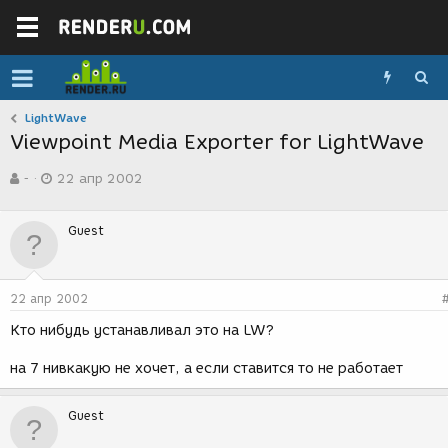
LightWave
Viewpoint Media Exporter for LightWave
А
Д
-
22 апр 2002
в
а
т
т
о
а
Guest
р
с
т
о
е
з
м
д
22 апр 2002
ы
а
н
Кто нибудь устанавливал это на LW?
и
я
на 7 нивкакую не хочет, а если ставится то не работает
Guest