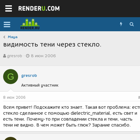
Maya
видимость тени через стекло.
А
Д
gresrob
8 июн 2006
в
а
т
т
о
а
G
р
с
gresrob
т
о
Активный участник
е
з
м
д
ы
а
8 июн 2006
н
Всем привет! Подскажите кто знает. Такая вот проблема: ест
и
стекло сделанное с помощью dielectric_material, есть свет и
я
есть тени. Почему-то при совпадении стекла и тени, часть
тени не видно. В чем может быть глюк? Зарание спасибо.