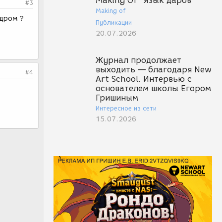
Making Of "Язык даров"
#3
Making of
адром ?
Публикации
20.07.2026
Журнал продолжает
выходить — благодаря New
#4
Art School. Интервью с
основателем школы Егором
Гришиным
Интересное из сети
15.07.2026