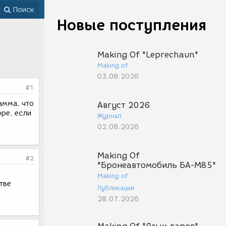
Поиск
Новые поступления
Making Of "Leprechaun"
Making of
03.08.2026
#1
амма, что
Август 2026
ре, если
Журнал
02.08.2026
Making Of
#2
"Бронеавтомобиль БА-М85"
Making of
тве
Публикации
28.07.2026