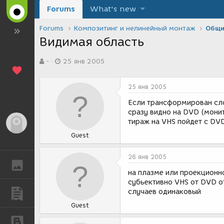
Forums
What's new
Forums
Композитинг и нелинейный монтаж
Общи
Видимая область
А
Д
-
25 янв 2005
в
а
т
т
о
а
25 янв 2005
р
с
т
о
Если трансформирован сло
е
з
сразу видно на DVD (мони
м
д
тираж на VHS пойдет с DV
Гость
ы
а
Guest
н
и
я
26 янв 2005
ГАЛЕРЕЯ
на плазме или проекционн
субьективно VHS от DVD о
случаев одинаковый
ПУБЛИКАЦИИ
Guest
БЛОГИ