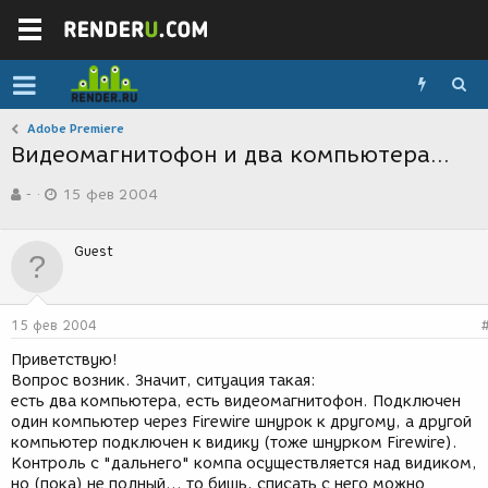
Adobe Premiere
Видеомагнитофон и два компьютера...
А
Д
-
15 фев 2004
в
а
т
т
о
а
Guest
р
с
т
о
е
з
м
д
15 фев 2004
ы
а
н
Приветствую!
и
Вопрос возник. Значит, ситуация такая:
я
есть два компьютера, есть видеомагнитофон. Подключен
один компьютер через Firewire шнурок к другому, а другой
компьютер подключен к видику (тоже шнурком Firewire).
Контроль с "дальнего" компа осуществляется над видиком,
но (пока) не полный... то бишь, списать с него можно