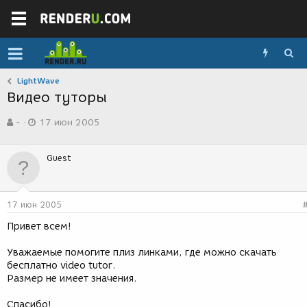
LightWave
Видео туторы
А
Д
-
17 июн 2005
в
а
т
т
о
а
Guest
р
с
т
о
е
з
м
д
17 июн 2005
ы
а
н
Привет всем!
и
я
Уважаемые помогите плиз линками, где можно скачать
бесплатно video tutor.
Размер не имеет значения.
Спасибо!