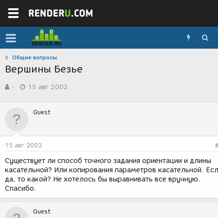
Общие вопросы
Вершины Безье
А
Д
-
15 авг 2002
в
а
т
т
о
а
Guest
р
с
т
о
е
з
м
д
15 авг 2002
ы
а
н
Существует ли способ точного задания ориентации и длины
и
касательной? Или копирования параметров касательной. Ес
я
да, то какой? Не хотелось бы выравнивать все вручную.
Спасибо.
Guest