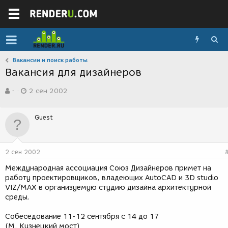
Вакансии и поиск работы
Вакансия для дизайнеров
А
Д
-
2 сен 2002
в
а
т
т
о
а
Guest
р
с
т
о
е
з
м
д
2 сен 2002
ы
а
н
Международная ассоциация Союз Дизайнеров примет на
и
работу проектировщиков, владеющих AutoCAD и 3D studio
я
VIZ/MAX в организуемую студию дизайна архитектурной
среды.
Собеседование 11-12 сентября с 14 до 17
(М. Кузнецкий мост)