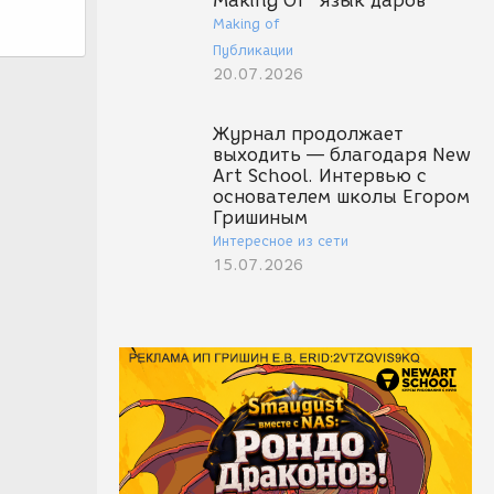
Making Of "Язык даров"
Making of
Публикации
20.07.2026
Журнал продолжает
выходить — благодаря New
Art School. Интервью с
основателем школы Егором
Гришиным
Интересное из сети
15.07.2026