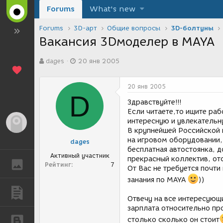
Forums
What's new
Forums
3D-арт
Общие вопросы
3D-болтуны
Вакансия 3Dмоделер в MAYA
А
Д
dages
20 янв 2005
в
а
т
т
о
а
20 янв 2005
р
с
D
т
о
Здравствуйте!!!
е
з
Если читаете,то ищите ра
м
д
интересную и увлекательн
Гость
ы
а
В крупнейшей Российской
н
на игровом оборудовании, 
dages
и
бесплатная автостоянка, 
я
Активный участник
прекрасный коллектив, от
ГАЛЕРЕЯ
Рейтинг
7
От Вас не требуется почти
занания по MAYA
))
ПУБЛИКАЦИИ
Отвечу на все интересующ
зарплата относительно п
столько сколько он стоит
БЛОГИ