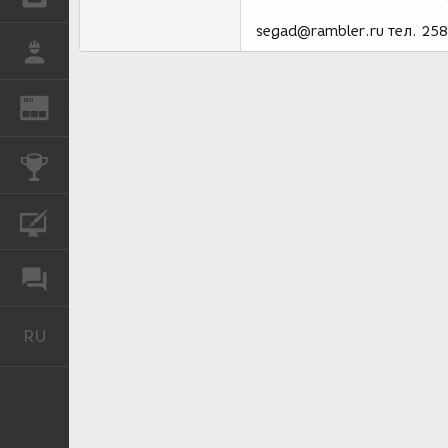
segad@rambler.ru тел. 25
РАБОТА
REN
ЖУРНАЛ
КОНКУРСЫ
КУРСЫ
ФОРУМ
RU
Русский