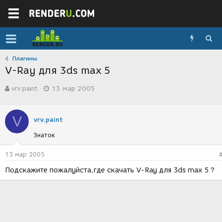
Плагины
V-Ray для 3ds max 5
А
Д
vrv.paint
13 мар 2005
в
а
т
т
о
а
V
р
с
vrv.paint
т
о
Знаток
е
з
м
д
ы
а
13 мар 2005
н
Подскажите пожалуйста,где скачать V-Ray для 3ds max 5 ?
и
я